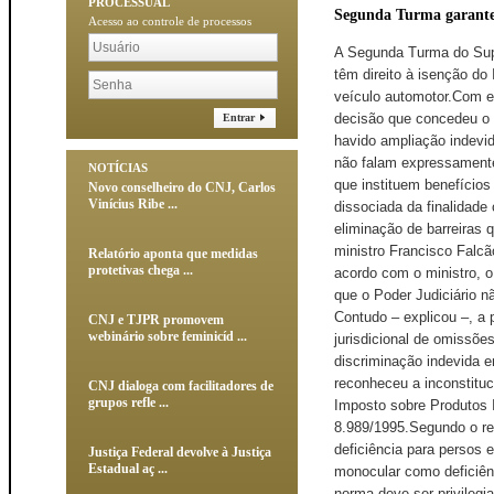
PROCESSUAL
Segunda Turma garante 
Acesso ao controle de processos
​A Segunda Turma do Sup
têm direito à isenção d
veículo automotor.Com es
decisão que concedeu o b
Entrar
havido ampliação indevi
não falam expressament
NOTÍCIAS
que instituem benefícios
Novo conselheiro do CNJ, Carlos
Vinícius Ribe ...
dissociada da finalidade 
eliminação de barreiras q
ministro Francisco Falc
Relatório aponta que medidas
protetivas chega ...
acordo com o ministro, o
que o Poder Judiciário nã
Contudo – explicou –, a
CNJ e TJPR promovem
webinário sobre feminicíd ...
jurisdicional de omissõe
discriminação indevida 
reconheceu a inconstituc
CNJ dialoga com facilitadores de
grupos refle ...
Imposto sobre Produtos In
8.989/1995.Segundo o rel
deficiência para persos e
Justiça Federal devolve à Justiça
Estadual aç ...
monocular como deficiênci
norma deve ser privilegi