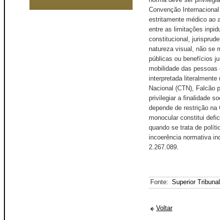
Convenção Internacional
estritamente médico ao 
entre as limitações inpi
constitucional, jurisprud
natureza visual, não se m
públicas ou benefícios j
mobilidade das pessoas c
interpretada literalment
Nacional (CTN), Falcão 
privilegiar a finalidade
depende de restrição na
monocular constitui defic
quando se trata de polít
incoerência normativa in
2.267.089.
Fonte:
Superior Tribuna
Voltar