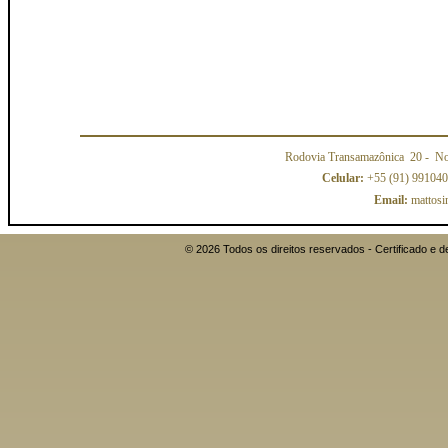
Rodovia Transamazônica 20
- No
Celular:
+55 (91) 99104
Email:
mattosi
© 2026 Todos os direitos reservados - Certificado 