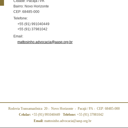
Cidade: Pacajá / PA
Bairro: Novo Horizonte
CEP: 68485-000
Telefone:
+55 (91) 991040449
+55 (91) 37981042
Email:
mattosinho.advocacia@aasp.org.br
Rodovia Transamazônica 20
- Novo Horizonte
-
Pacajá
/ PA
- CEP: 68485-000
Celular:
+55 (91) 991040449
Telefone:
+55 (91) 37981042
Email:
mattosinho.advocacia@aasp.org.br