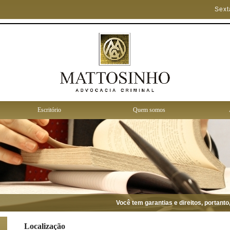
Sext
Escritório
Quem somos
Você tem garantias e direitos, portanto, c
Localização