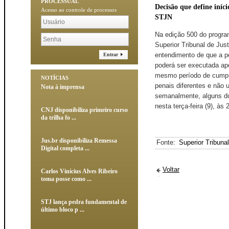
PROCESSUAL
Decisão que define iníc
Acesso ao controle de processos
STJN
​Na edição 500 do progr
Superior Tribunal de Just
entendimento de que a p
Entrar
poderá ser executada ap
mesmo período de cumpr
NOTÍCIAS
penais diferentes e não 
Nota à imprensa
semanalmente, alguns dos
nesta terça-feira (9), 
CNJ disponibiliza primeiro curso
da trilha fo ...
Jus.br disponibiliza Remessa
Fonte:
Superior Tribuna
Digital completa ...
Voltar
Carlos Vinícius Alves Ribeiro
toma posse como ...
STJ lança pedra fundamental de
último bloco p ...