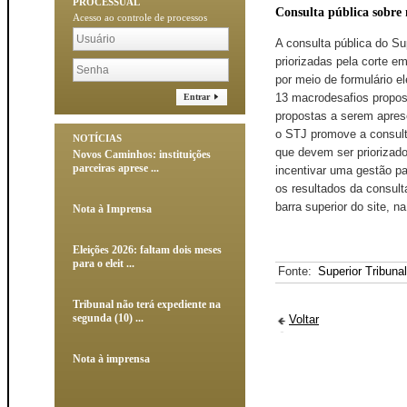
PROCESSUAL
Consulta pública sobre 
Acesso ao controle de processos
​A consulta pública do S
priorizadas pela corte em
por meio de formulário e
13 macrodesafios propost
Entrar
propostas a serem apres
o STJ promove a consulta
NOTÍCIAS
que devem ser priorizado
Novos Caminhos: instituições
parceiras aprese ...
incentivar uma gestão pa
os resultados da consult
barra superior do site, 
Nota à Imprensa
Eleições 2026: faltam dois meses
para o eleit ...
Fonte:
Superior Tribuna
Tribunal não terá expediente na
segunda (10) ...
Voltar
Nota à imprensa