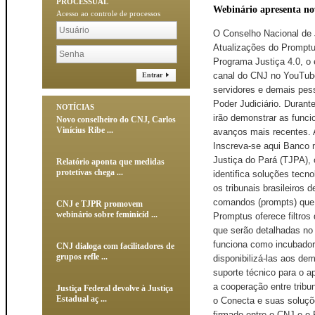
PROCESSUAL
Webinário apresenta no
Acesso ao controle de processos
O Conselho Nacional de J
Atualizações do Promptu
Programa Justiça 4.0, o 
canal do CNJ no YouTube
Entrar
servidores e demais pesso
Poder Judiciário. Durant
NOTÍCIAS
irão demonstrar as funci
Novo conselheiro do CNJ, Carlos
Vinícius Ribe ...
avanços mais recentes. A
Inscreva-se aqui Banco n
Justiça do Pará (TJPA), 
Relatório aponta que medidas
protetivas chega ...
identifica soluções tecn
os tribunais brasileiros
comandos (prompts) que 
CNJ e TJPR promovem
webinário sobre feminicíd ...
Promptus oferece filtro
que serão detalhadas no 
funciona como incubadora
CNJ dialoga com facilitadores de
grupos refle ...
disponibilizá-las aos de
suporte técnico para o a
a cooperação entre tribu
Justiça Federal devolve à Justiça
Estadual aç ...
o Conecta e suas soluçõe
firmado entre o CNJ e o