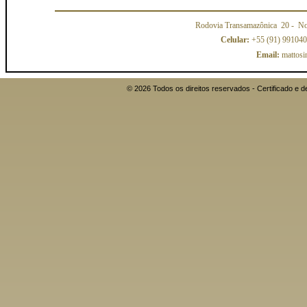
Rodovia Transamazônica 20
- No
Celular:
+55 (91) 99104
Email:
mattosi
© 2026 Todos os direitos reservados - Certificado 