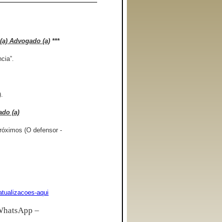
(a) Advogado (a)
***
cia”.
.
ado (a)
róximos (O defensor -
atualizacoes-aqui
WhatsApp –