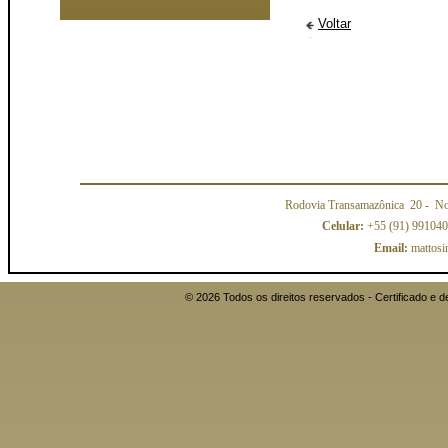
Voltar
Rodovia Transamazônica 20
- No
Celular:
+55 (91) 99104
Email:
mattosi
© 2026 Todos os direitos reservados - Certificado 