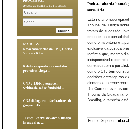
PROCESSUAL
Podcast aborda homologa
Acesso ao controle de processos
sucessória
Está no ar o novo episód
Tribunal de Justiça sobr
tratam de sucessão, inve
Entrar
entendimento consolidado
como o inventário e a pa
NOTÍCIAS
exclusiva da Justiça bras
Novo conselheiro do CNJ, Carlos
Vinícius Ribe ...
reafirma que, mesmo dian
indispensável o controle
conversa com o jornalis
Relatório aponta que medidas
protetivas chega ...
como o STJ tem construíd
decisões estrangeiras e
elementos internacionai
CNJ e TJPR promovem
webinário sobre feminicíd ...
Dia Com entrevistas em l
Tribunal da Cidadania, o
Brasília), e também está
CNJ dialoga com facilitadores de
grupos refle ...
Justiça Federal devolve à Justiça
Fonte:
Superior Tribuna
Estadual aç ...