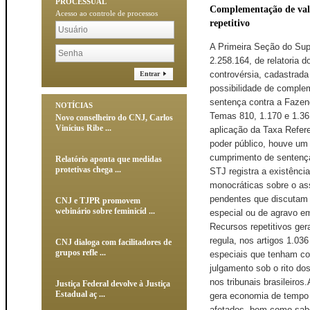
PROCESSUAL
Complementação de valo
Acesso ao controle de processos
repetitivo
A Primeira Seção do Supe
2.258.164, de relatoria d
controvérsia, cadastrada
Entrar
possibilidade de comple
sentença contra a Fazen
NOTÍCIAS
Temas 810, 1.170 e 1.36
Novo conselheiro do CNJ, Carlos
Vinícius Ribe ...
aplicação da Taxa Refer
poder público, houve um
cumprimento de sentença
Relatório aponta que medidas
protetivas chega ...
STJ registra a existênc
monocráticas sobre o a
pendentes que discutam 
CNJ e TJPR promovem
webinário sobre feminicíd ...
especial ou de agravo em
Recursos repetitivos ge
regula, nos artigos 1.03
CNJ dialoga com facilitadores de
grupos refle ...
especiais que tenham con
julgamento sob o rito do
nos tribunais brasileiro
Justiça Federal devolve à Justiça
Estadual aç ...
gera economia de tempo 
afetados, bem como sabe