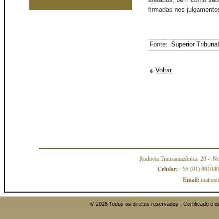
firmadas nos julgamento
Fonte:
Superior Tribuna
Voltar
Rodovia Transamazônica 20
- No
Celular:
+55 (91) 99104
Email:
mattosi
© 2026 Todos os direitos reservados - Certificado 