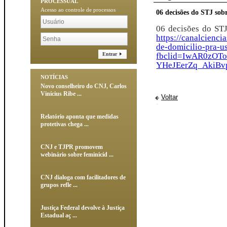
PROCESSUAL
Acesso ao controle de processos
06 decisões do STJ sobr
06 decisões do STJ
https://canalcienci
de-domicilio-pra-us
fbclid=IwAR0zOT
Entrar
YHeJEerZq_AkiB
NOTÍCIAS
Novo conselheiro do CNJ, Carlos
Vinícius Ribe ...
Voltar
Relatório aponta que medidas
protetivas chega ...
CNJ e TJPR promovem
webinário sobre feminicíd ...
CNJ dialoga com facilitadores de
grupos refle ...
Justiça Federal devolve à Justiça
Estadual aç ...